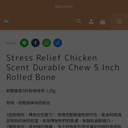
Welcome
Welcome
Welcome
Share
Stress Relief Chicken
Scent Durable Chew 5 Inch
Rolled Bone
舒壓雞香5吋耐啃捲骨-120g
耐啃、舒壓與美味的結合
1超耐啃咬，釋放天性壓力： 捲骨的堅韌度和耐咬性，能長時間滿
足狗狗的啃咬慾望，有效釋放牠們的焦慮、無聊和過剩精力。
2獨特造型，增加啃咬樂趣： 多元特殊狀形提供滿足的啃咬角度和