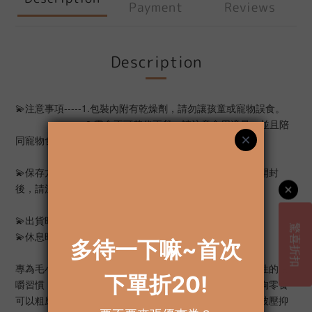
Payment
Reviews
Description
💫注意事項-----1.包裝內附有乾燥劑，請勿讓孩童或寵物誤食。
                   -----2.零食不可替代正餐，請注意食用適量，並且陪
同寵物食用、避免狼吞虎嚥。
💫保存方式：商品請存放於通風處，避免陽光曝曬。商品開封
後，請注意封口，並盡快在賞味期限內食用完畢
💫出貨時間：（一）～（五）17:00前 正常出貨時間
💫休息時間：（六）～（日）、例假日
專為毛小孩還沒形成自己的成人牙齒以滿足或鼓勵非破壞性的咀
嚼習慣，狗和人一樣是有個性的，容易產生壓力和焦慮，狗零食
可以粗磨和持久的咀嚼，幫助口腔清新的氣息並讓牠釋放被壓抑