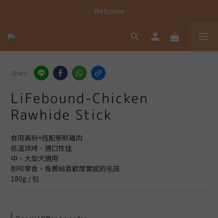
Welcome
Welcome
Welcome
Share
LiFebound-Chicken
Rawhide Stick
食用澱粉+搭配新鮮雞肉
低溫烘烤、適口性佳
中、大型犬適用
耐咬零食，推薦給喜歡厚實感的毛孩
180g / 包