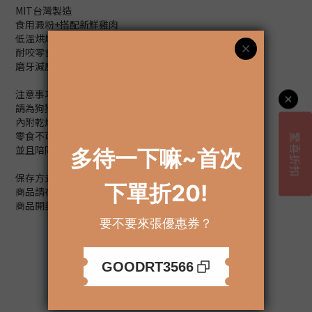
MIT台灣製造
食用澱粉+搭配新鮮雞肉
低溫烘烤、適口性佳
耐咬零食，推薦給喜歡厚實感的毛孩
磨牙減壓，舒緩狗狗焦慮
注意事項：
請為狗狗選擇適當尺寸
內附乾燥劑，請勿讓孩童或寵物誤食
零食不可替代正餐，請適量食用
並且陪同寵物食用、避免狼吞虎嚥
保存方式：
商品請存放於通風處，避免陽光曝曬。
商品開封後，並盡快在賞味期限內食用完畢或置於冰箱
Additional details