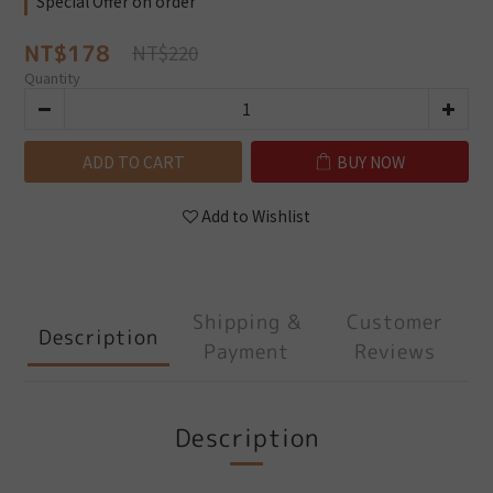
Special Offer on order
NT$178
NT$220
Quantity
ADD TO CART
BUY NOW
Add to Wishlist
Shipping &
Customer
Description
Payment
Reviews
Description