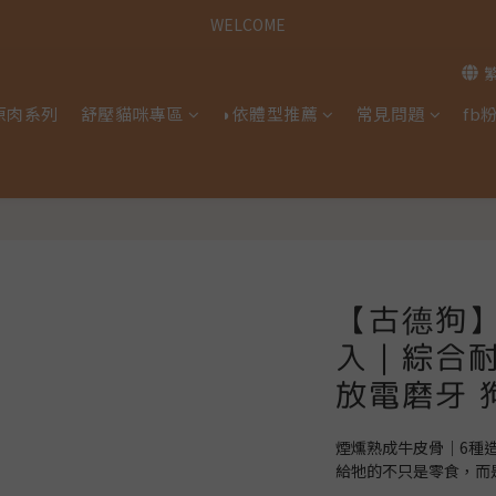
歡迎光臨古德狗寵物用品專賣店
WELCOME
歡迎光臨古德狗寵物用品專賣店
原肉系列
舒壓貓咪專區
◗依體型推薦
常見問題
fb
【古德狗
入｜綜合
放電磨牙 
煙燻熟成牛皮骨｜6種
給牠的不只是零食，而