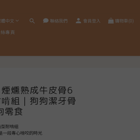
繁體中文
聯絡我們
會員登入
購物車(0)
粉絲專頁
立即購買
】煙燻熟成牛皮骨6
耐啃組｜狗狗潔牙骨
狗零食
造型耐啃組
是一段專心啃咬的時光