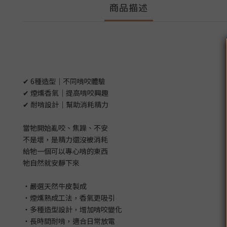
商品描述
✔ 6種造型｜不同啃咬體驗
✔ 煙燻香氣｜提高啃咬興趣
✔ 耐啃設計｜幫助消耗精力
當牠開始亂咬、焦躁、不安
不是壞，是精力還沒被消耗
給牠一個可以專心啃的東西
牠自然就安靜下來
・嚴選天然牛皮製成
・煙燻熟成工法，香氣更吸引
・多種造型設計，增加啃咬變化
・長時間耐啃，適合日常放電