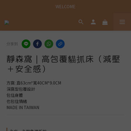
歡迎光臨古德狗寵物用品專賣店
WELCOME
歡迎光臨古德狗寵物用品專賣店
分享到
靜森窩｜高包覆貓抓床（減壓
＋安全感）
方窩: 直63cm*寬40CM*9.0CM
深窩型包覆設計
包住身體
也包住情緒
MADE IN TAIWAN