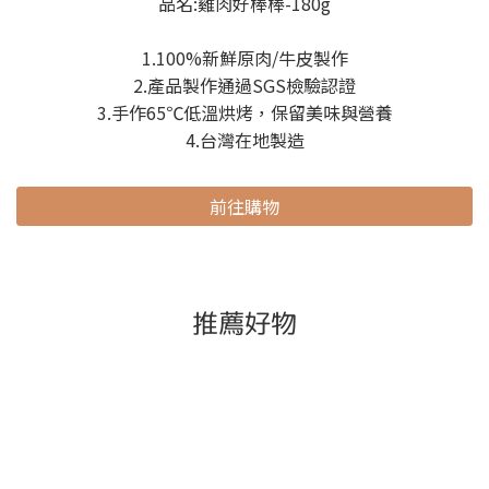
品名:雞肉好棒棒-180g
1.100%新鮮原肉/牛皮製作
2.產品製作通過SGS檢驗認證
3.手作65℃低溫烘烤，保留美味與營養
4.台灣在地製造
前往購物
推薦好物