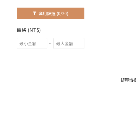
套用篩選
(0/20)
價格 (NT$)
~
舒壓惜福