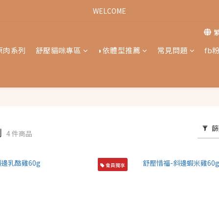
歡迎光臨古德狗寵物用品專賣店
WELCOME
歡迎光臨古德狗寵物用品專賣店
原肉系列
舒壓貓咪專區
◗依體型推薦
常見問題
fb
篩
列
4 件商品
會員獨享